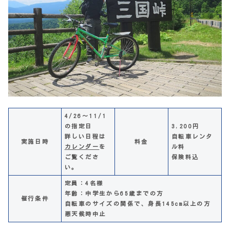
4/26～11/1
の指定日
3,200円
詳しい日程は
自転車レンタ
実施日時
料金
カレンダー
を
ル料
ご覧くださ
保険料込
い。
定員：4名様
年齢：中学生から65歳までの方
催行条件
自転車のサイズの関係で、身長145cm以上の方
悪天候時中止